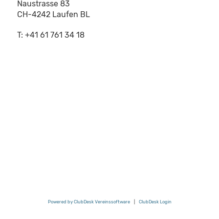
Naustrasse 83
CH-4242 Laufen BL
T: +41 61 761 34 18
Powered by ClubDesk Vereinssoftware
|
ClubDesk Login