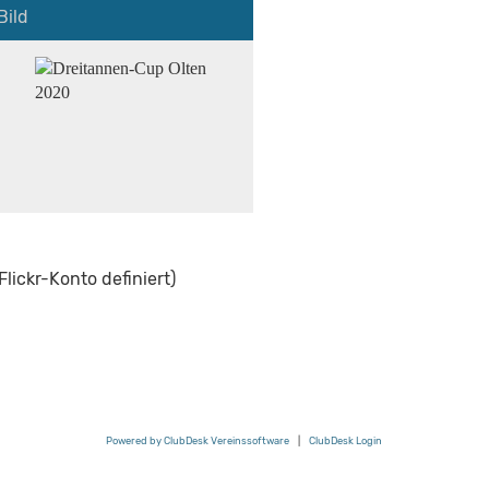
Bild
lickr-Konto definiert)
Powered by ClubDesk Vereinssoftware
|
ClubDesk Login