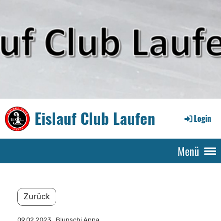
Eislauf Club Laufen
Login
Menü
Zurück
09.02.2023
, Blunschi Anna