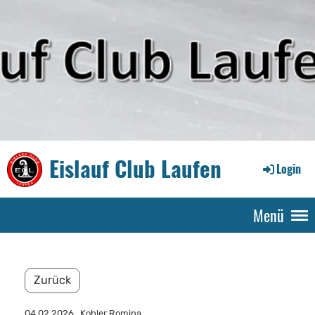
Eislauf Club Laufen
Login
Menü
Zurück
04.02.2026
, Kohler Romina