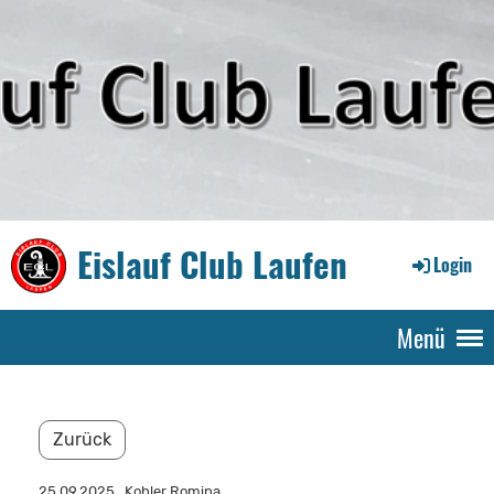
Eislauf Club Laufen
Login
Menü
Zurück
25.09.2025
, Kohler Romina