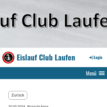
Eislauf Club Laufen
Login
Menü
Zurück
20.03.2024
, Blunschi Anna