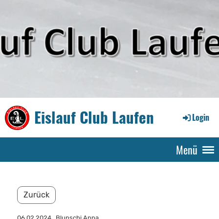
Eislauf Club Laufen
Login
Menü
Zurück
06.02.2024
, Blunschi Anna