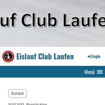
Eislauf Club Laufen
Login
Menü
Zurück
10.02.2022
, Blunschi Anna