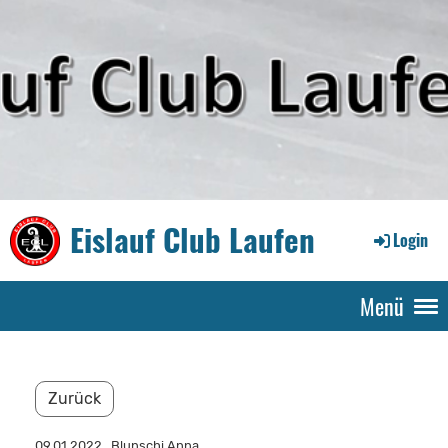
Eislauf Club Laufen
Login
Menü
Zurück
09.01.2022
, Blunschi Anna