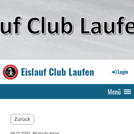
Eislauf Club Laufen
Login
Menü
Zurück
06.12.2021
, Blunschi Anna