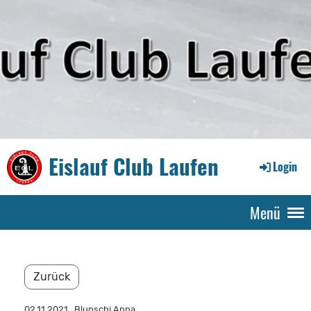
Eislauf Club Laufen
Login
Menü
Zurück
02.11.2021
, Blunschi Anna