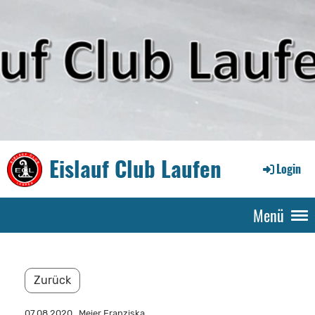
Eislauf Club Laufen
Login
Menü
Zurück
07.08.2020
, Meier Franziska