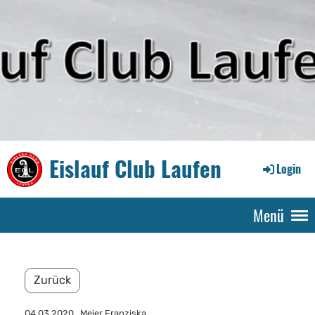
Eislauf Club Laufen
Login
Menü
Zurück
04.03.2020
, Meier Franziska