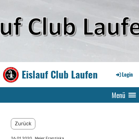
Eislauf Club Laufen
Login
Menü
Zurück
26.01.2020
, Meier Franziska