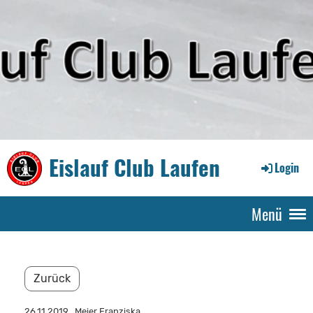
Eislauf Club Laufen
Login
Menü
Zurück
26.11.2019
, Meier Franziska