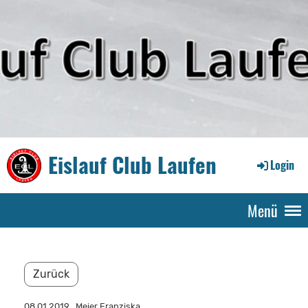
Eislauf Club Laufen
Login
Menü
Zurück
08.01.2019
, Meier Franziska