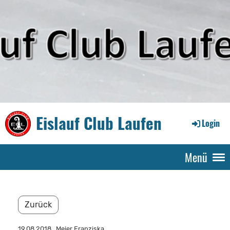
Eislauf Club Laufen
Login
Menü
Zurück
19.08.2018
, Meier Franziska