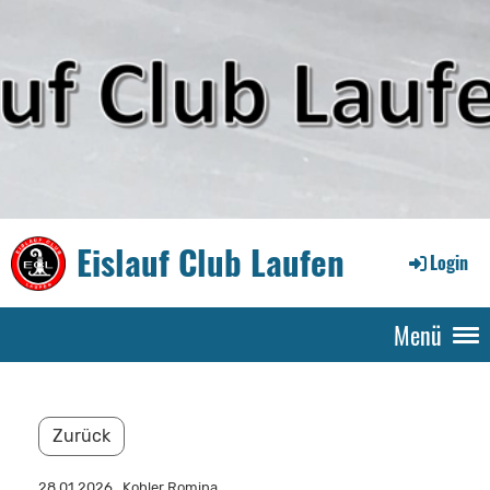
Eislauf Club Laufen
Login
Menü
Zurück
28.01.2026
, Kohler Romina