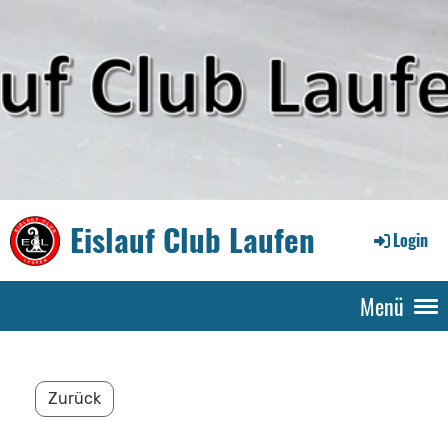
Eislauf Club Laufen
Login
Menü
Zurück