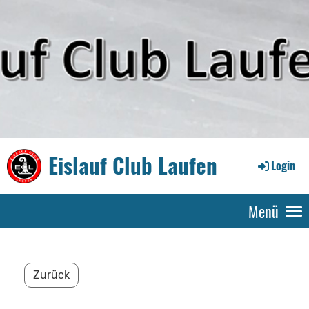
Eislauf Club Laufen
Login
Menü
Zurück