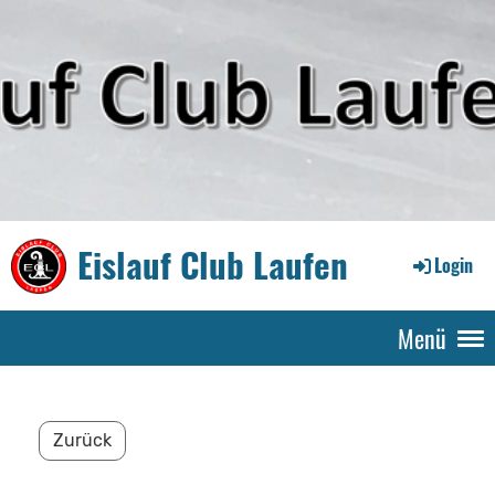
Eislauf Club Laufen
Login
Menü
Zurück