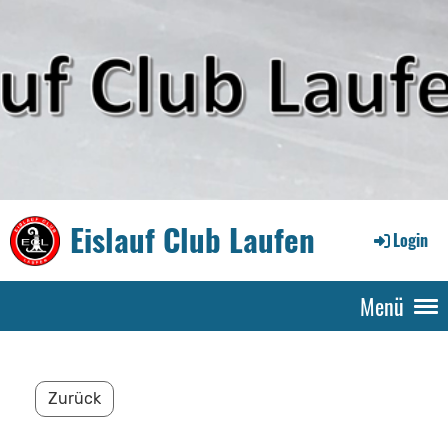
Eislauf Club Laufen
Login
Menü
Zurück