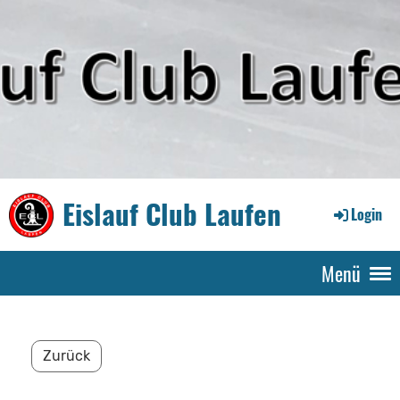
Eislauf Club Laufen
Login
Menü
Zurück