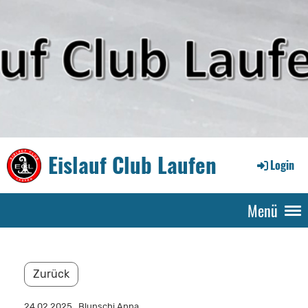
Eislauf Club Laufen
Login
Menü
Zurück
24.02.2025
, Blunschi Anna